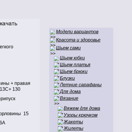
качать
Модели вариантов
Красота и здоровье
егкого
Шьем сами
Шьем юбки
Шьем платья
Шьем брюки
Блузки
вины + правая
Летние сарафаны
+13С+ 130
Для дома
Вязание
припуск
Вяжем для дома
горловины 15
Узоры крючком
Жакеты
16А
Жилеты