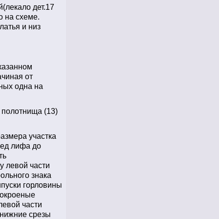
(лекало дет.17
о на схеме.
латья и низ
указанном
ачиная от
ных одна на
 полотнища (13)
размера участка
ред лифа до
ть
у левой части
рольного знака
ипуски горловины
нокроеные
левой части
 нижние срезы