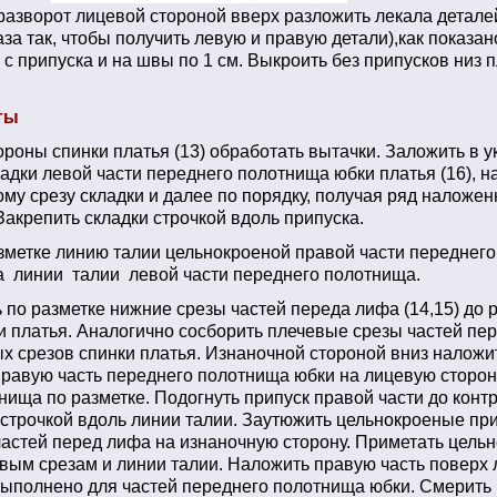
разворот лицевой стороной вверх разложить лекала деталей
за так, чтобы получить левую и правую детали),как показан
с припуска и на швы по 1 см. Выкроить без припусков низ п
ты
ороны спинки платья (13) обработать вытачки. Заложить в 
адки левой части переднего полотнища юбки платья (16), н
ому срезу складки и далее по порядку, получая ряд наложен
Закрепить складки строчкой вдоль припуска.
зметке линию талии цельнокроеной правой части переднего
а линии талии левой части переднего полотнища.
 по разметке нижние срезы частей переда лифа (14,15) до 
и платья. Аналогично сосборить плечевые срезы частей пе
х срезов спинки платья. Изнаночной стороной вниз наложи
равую часть переднего полотнища юбки на лицевую сторон
нища по разметке. Подогнуть припуск правой части до конт
ь строчкой вдоль линии талии. Заутюжить цельнокроеные пр
частей перед лифа на изнаночную сторону. Приметать цель
евым срезам и линии талии. Наложить правую часть поверх 
выполнено для частей переднего полотнища юбки. Смерить