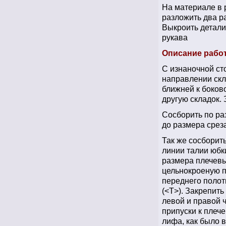
На материале в 
разложить два ра
Выкроить детали 
рукава
Описание рабо
С изнаночной ст
направлении скл
ближней к боков
другую складок. 
Сосборить по ра
до размера срез
Так же сосборить
линии талии юбк
размера плечевы
цельнокроеную п
переднего полот
(<T>). Закрепит
левой и правой 
припуски к плеч
лифа, как было 