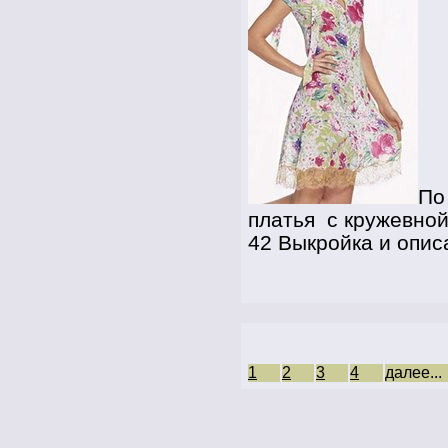
По
платья с кружевной
42 Выкройка и опи
1
2
3
4
далее...