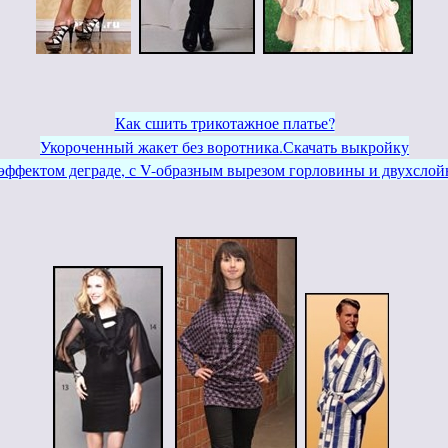
Как сшить трикотажное платье?
Укороченный жакет без воротника.Скачать выкройку
эффектом деграде, с V-образным вырезом горловины и двухслой