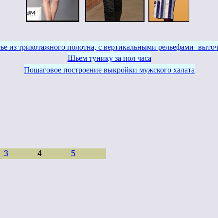
ье из трикотажного полотна, с вертикальными рельефами- выто
Шьем тунику за пол часа
Пошаговое построение выкройки мужского халата
3
4
5