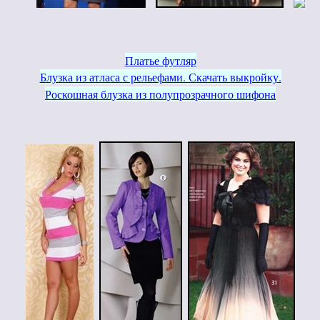
Платье футляр
Блузка из атласа с рельефами. Скачать выкройку.
Роскошная блузка из полупрозрачного шифона